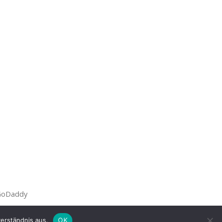
oDaddy
erständnis aus.
OK