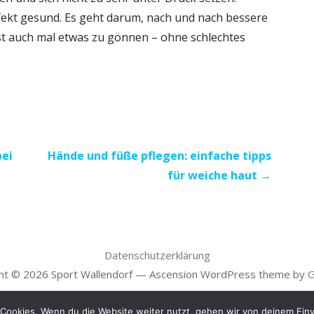
ekt gesund. Es geht darum, nach und nach bessere
st auch mal etwas zu gönnen – ohne schlechtes
bei
Hände und füße pflegen: einfache tipps
für weiche haut →
Datenschutzerklärung
ht © 2026 Sport Wallendorf — Ascension WordPress theme by
G
Cookies. Wenn du die Website weiter nutzt, gehen wir von deinem Einv