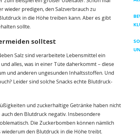
ier zum Beispiel ein großer Übeltäter. Schon mal
 wieder predigen, den Salzverbrauch zu
BE
Blutdruck in die Höhe treiben kann. Aber es gibt
KL
alten sollte.
ermeiden solltest
SO
UN
eben Salz sind verarbeitete Lebensmittel ein
 und alles, was in einer Tüte daherkommt – diese
rium und anderen ungesunden Inhaltsstoffen. Und
Couch? Leider sind solche Snacks echte Blutdruck-
 Süßigkeiten und zuckerhaltige Getränke haben nicht
n auch den Blutdruck negativ. Insbesondere
problematisch. Die Zuckerbomben können nämlich
 wiederum den Blutdruck in die Höhe treibt.