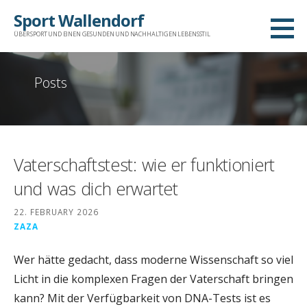
Skip
Sport Wallendorf
to
ÜBER SPORT UND EINEN GESUNDEN UND NACHHALTIGEN LEBENSSTIL
content
Posts
Vaterschaftstest: wie er funktioniert
und was dich erwartet
22. FEBRUARY 2026
ZAZA
Wer hätte gedacht, dass moderne Wissenschaft so viel
Licht in die komplexen Fragen der Vaterschaft bringen
kann? Mit der Verfügbarkeit von DNA-Tests ist es