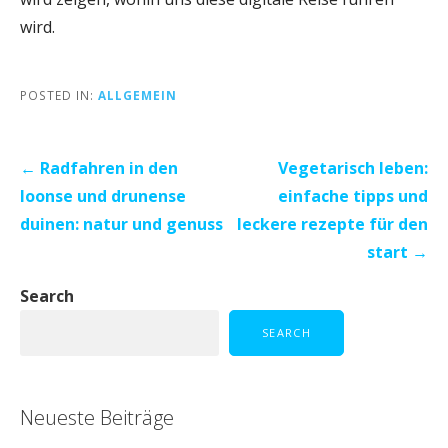
wird.
POSTED IN:
ALLGEMEIN
Post
← Radfahren in den
Vegetarisch leben:
navigation
loonse und drunense
einfache tipps und
duinen: natur und genuss
leckere rezepte für den
start →
Search
SEARCH
Neueste Beiträge