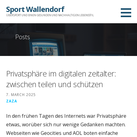
Skip
Sport Wallendorf
to
ÜBER SPORT UND EINEN GESUNDEN UND NACHHALTIGEN LEBENSSTIL
content
Posts
Privatsphäre im digitalen zeitalter:
zwischen teilen und schützen
7. MARCH 2025
ZAZA
In den frühen Tagen des Internets war Privatsphäre
etwas, worüber sich nur wenige Gedanken machten.
Webseiten wie Geocities und AOL boten einfache